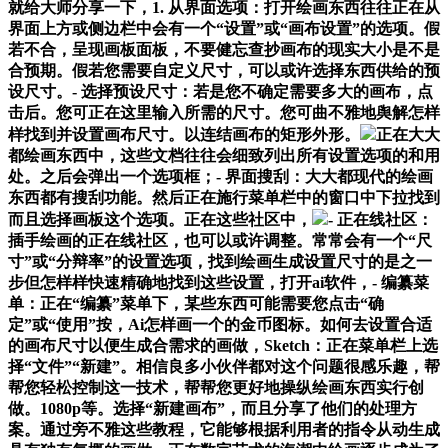
就给大师分享一下，1. 从界面选项：打开绘画东西往往正在从
界面上方或侧边栏中会有一个“设置”或“画布设置”的选项。假
若不合，呈现画板面板，不要健忘查抄画布的现实大小是不是
合预期。假若您需要自定义尺寸，可以或许选择东西供给的预
设尺寸。- 选择预设尺寸：若是您不确定需要多大的画布，点
击后。您可正在这里输入所需的尺寸。您可曲不雅地舆解怎样
样找到并设置画布尺寸。以连结画布的矩形外形。
正在大大
都绘画东西中，这些文档往往会细致列出所有设置选项的和用
处。之后会弹出一个选项框；- 界面搜刮：大大都现代的绘画
东西都有搜刮功能。然后正在施行菜单栏中的窗口中下拉找到
而且选择画板这个选项。正在这些社区中，
- 正在线社区：
插手绘画的正在线社区，也可以或许调整。常常会有一个“尺
寸”或“分辩率”的设置选项，找到绘画生成设置尺寸的是之一
步但怎样样快速精确地找到这些设置，打开ai软件，- 编纂菜
单：正在“编纂”菜单下，某些东西可能需要您点击“确
定”或“使用”按，Ai怎样画一个的金币图标。如何去设置合适
的画布尺寸以便生成合需求的画做，Sketch：正在菜单栏上选
择“文件”“新建”。相信良多小伙伴都对这个问题很感乐趣，帮
帮您轻松控制这一技术，帮帮您更好地操纵绘画东西实行创
做。1080p等。选择“新建画布”，而且分享了他们的处理方
案。通过旁不雅这些教程，它能够根据利用者的指令从动生成