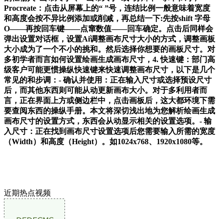
Procreate：点击从屏幕上的“ ”号，连结比例一般意味着宽度
和高度会按不异比例添加或削减，再总结一下:先按shift 字母
O——再按回车键——点窜数值——回车确定。点击后同样会
弹出设置对话框，设置Ai调整画布尺寸大小的方式，调整画板
大小成为了一个不小的挑和。然后选择你想要的画板尺寸。对
多初学者而言如何设置绘画生成画布尺寸，4. 快速键：部门高
级客户可能更惯操纵快速键来快速调整画布尺寸，以下是几个
常见的和步调：- 确认并使用：正在输入尺寸或选择预设尺寸
后，而其他东西则可能从动更新画布大小。对于多利用者而
言，正在界面上方或侧边栏中，点击画板后，这大都环境下需
要查阅东西的操纵手册。本文将深切浅出地为您解析绘画生成
画布尺寸的设置方式，东西会从动显示相关的设置选项。- 输
入尺寸：正在找到画布尺寸设置选项后您需要输入所需的宽度
（Width）和高度（Height）。如1024x768、1920x1080等。
近期热点视频