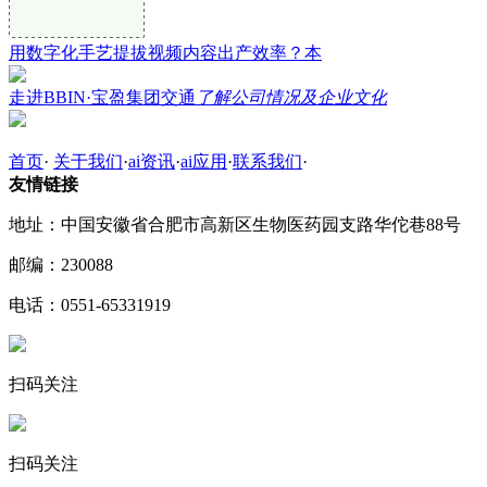
用数字化手艺提拔视频内容出产效率？本
走进BBIN·宝盈集团交通
了解公司情况及企业文化
首页
·
关于我们
·
ai资讯
·
ai应用
·
联系我们
·
友情链接
地址：中国安徽省合肥市高新区生物医药园支路华佗巷88号
邮编：230088
电话：0551-65331919
扫码关注
扫码关注