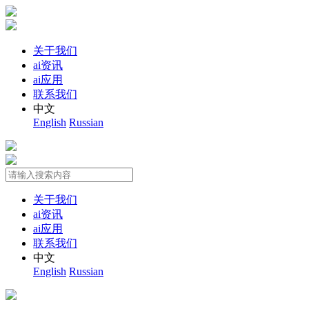
关于我们
ai资讯
ai应用
联系我们
中文
English
Russian
关于我们
ai资讯
ai应用
联系我们
中文
English
Russian