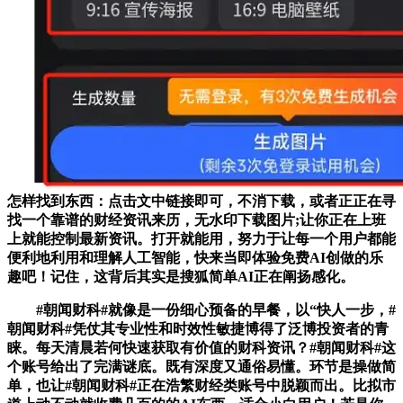
怎样找到东西：点击文中链接即可，不消下载，或者正正在寻
找一个靠谱的财经资讯来历，无水印下载图片;让你正在上班
上就能控制最新资讯。打开就能用，努力于让每一个用户都能
便利地利用和理解人工智能，快来当即体验免费AI创做的乐
趣吧！记住，这背后其实是搜狐简单AI正在阐扬感化。
#朝闻财科#就像是一份细心预备的早餐，以“快人一步，#
朝闻财科#凭仗其专业性和时效性敏捷博得了泛博投资者的青
睐。每天清晨若何快速获取有价值的财科资讯？#朝闻财科#这
个账号给出了完满谜底。既有深度又通俗易懂。环节是操做简
单，也让#朝闻财科#正在浩繁财经类账号中脱颖而出。比拟市