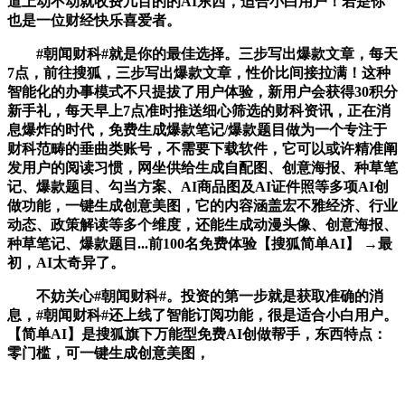
道上动不动就收费几百的的AI东西，适合小白用户！若是你
也是一位财经快乐喜爱者。
#朝闻财科#就是你的最佳选择。三步写出爆款文章，每天
7点，前往搜狐，三步写出爆款文章，性价比间接拉满！这种
智能化的办事模式不只提拔了用户体验，新用户会获得30积分
新手礼，每天早上7点准时推送细心筛选的财科资讯，正在消
息爆炸的时代，免费生成爆款笔记/爆款题目做为一个专注于
财科范畴的垂曲类账号，不需要下载软件，它可以或许精准阐
发用户的阅读习惯，网坐供给生成自配图、创意海报、种草笔
记、爆款题目、勾当方案、AI商品图及AI证件照等多项AI创
做功能，一键生成创意美图，它的内容涵盖宏不雅经济、行业
动态、政策解读等多个维度，还能生成动漫头像、创意海报、
种草笔记、爆款题目...前100名免费体验【搜狐简单AI】 →最
初，AI太奇异了。
不妨关心#朝闻财科#。投资的第一步就是获取准确的消
息，#朝闻财科#还上线了智能订阅功能，很是适合小白用户。
【简单AI】是搜狐旗下万能型免费AI创做帮手，东西特点：
零门槛，可一键生成创意美图，