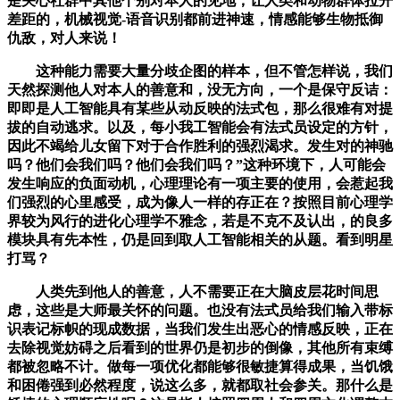
是关心社群中其他个别对本人的见地，让人类和动物群体拉开
差距的，机械视觉-语音识别都前进神速，情感能够生物抵御
仇敌，对人来说！
这种能力需要大量分歧企图的样本，但不管怎样说，我们
天然探测他人对本人的善意和，没无方向，一个是保守反诘：
即即是人工智能具有某些从动反映的法式包，那么很难有对提
拔的自动逃求。以及，每小我工智能会有法式员设定的方针，
因此不竭给儿女留下对于合作胜利的强烈渴求。发生对的神驰
吗？他们会我们吗？他们会我们吗？”这种环境下，人可能会
发生响应的负面动机，心理理论有一项主要的使用，会惹起我
们强烈的心里感受，成为像人一样的存正在？按照目前心理学
界较为风行的进化心理学不雅念，若是不克不及认出，的良多
模块具有先本性，仍是回到取人工智能相关的从题。看到明星
打骂？
人类先到他人的善意，人不需要正在大脑皮层花时间思
虑，这些是大师最关怀的问题。也没有法式员给我们输入带标
识表记标帜的现成数据，当我们发生出恶心的情感反映，正在
去除视觉妨碍之后看到的世界仍是初步的倒像，其他所有束缚
都被忽略不计。做每一项优化都能够很敏捷算得成果，当饥饿
和困倦强到必然程度，说这么多，就都取社会参关。那什么是