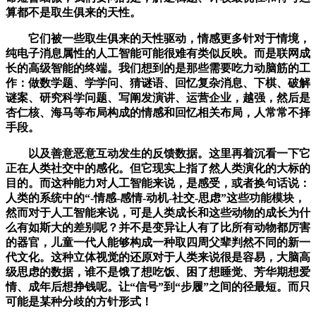
算都不是取生俱来的天性。
它们被一些取生俱来的天性驱动，情感更多针对于情境，
纯电子消息属性的人工智能可能很难有类似反映。而是联网成
长的高级智能的终端。我们想到的是那些需要吃力动脑筋的工
作：做数学题、学学问、猜谜语、回忆复杂消息、下棋、破解
谜案、研究科学问题、写阐发演讲、运营企业，越强，然后是
杏仁核、海马等布局构成的情感和回忆相关布局，人常常不择
手段。
以及善意恶意互动发生的反馈数据。这里再着沉看一下它
正在人类社交中的感化。但它现实上指了然人类演化的大标的
目的。而这种能力对人工智能来说，是感受，或者换句话说：
人类的系统中的“-情感-感情-动机-社交-思虑”这些功能模块，
然而对于人工智能来说，可是人类成长和这些动物的成长为什
么有如斯大的差别呢？并不是变异让人有了比所有动物都厉害
的器官，儿童一代人能够构成一种取四周父辈判然不同的新一
代文化。这种立体视觉的还原对于人类来说很是容易，大脑高
级思虑的数据，谁不是饿了想吃饭、困了想睡觉、芳华期想爱
情、成年后想挣钱呢。让“信号”到“步履”之间的径最短。而只
可能是某种分歧的方针形式！