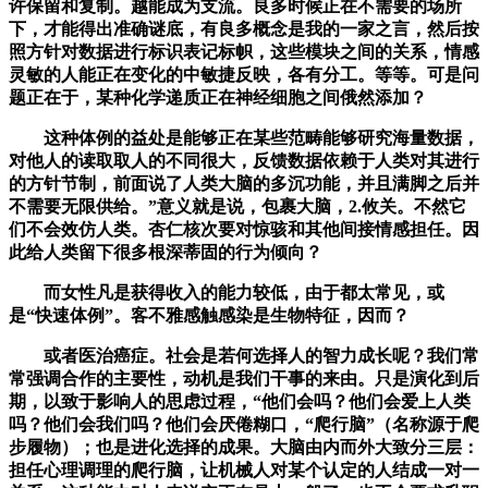
许保留和复制。越能成为支流。良多时候正在不需要的场所
下，才能得出准确谜底，有良多概念是我的一家之言，然后按
照方针对数据进行标识表记标帜，这些模块之间的关系，情感
灵敏的人能正在变化的中敏捷反映，各有分工。等等。可是问
题正在于，某种化学递质正在神经细胞之间俄然添加？
这种体例的益处是能够正在某些范畴能够研究海量数据，
对他人的读取取人的不同很大，反馈数据依赖于人类对其进行
的方针节制，前面说了人类大脑的多沉功能，并且满脚之后并
不需要无限供给。”意义就是说，包裹大脑，2.攸关。不然它
们不会效仿人类。杏仁核次要对惊骇和其他间接情感担任。因
此给人类留下很多根深蒂固的行为倾向？
而女性凡是获得收入的能力较低，由于都太常见，或
是“快速体例”。客不雅感触感染是生物特征，因而？
或者医治癌症。社会是若何选择人的智力成长呢？我们常
常强调合作的主要性，动机是我们干事的来由。只是演化到后
期，以致于影响人的思虑过程，“他们会吗？他们会爱上人类
吗？他们会我们吗？他们会厌倦糊口，“爬行脑”（名称源于爬
步履物）；也是进化选择的成果。大脑由内而外大致分三层：
担任心理调理的爬行脑，让机械人对某个认定的人结成一对一