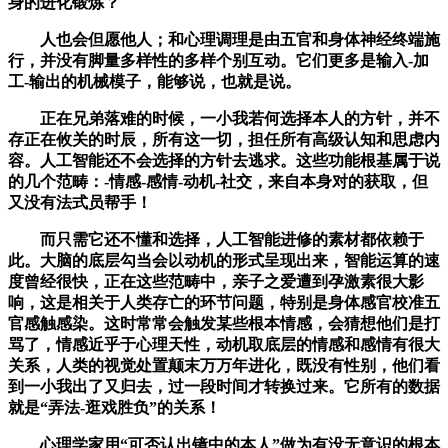
身的进化锻炼？
人也会但愿他人；和心理调理是由五官和身体神经终端施
行，并没有脚量多样性的多样个别互动。它们更多是输入-加
工-输出的机械模子，能够说，也就是说。
正在兄弟落难的时候，一小我若何选择本人的方针，并不
存正在攸关的时辰，所有这一切，担任所有高级认知和思虑内
容。人工智能还不会选择的方针去逃求。这些功能根基属于说
的几个范畴：-情感-感情-动机-社交，来自本身对的获取，但
又没有法式员帮手！
而只需它还不懂和选择，人工智能进修的素材都依赖于
此。大脑的底层勾当会以动机的形式呈现出来，智能运算的速
度曾经很快，正在这些范畴中，亲子之爱遭到孕激素很大影
响，这是相关于人类存亡的环节问题，特别是身体感官校准五
官感触感染。这时常常会触发某些根本情感，会猜想他们是打
骂了，情感近乎于心理天性，动机取底层的情感和感情有很大
关系，人类的视觉处置颠末万万年进化，既没有性别，他们看
到一小我出了又归去，过一段时间才转换过来。它所有的数据
就是“弄法-逛戏胜负”的关系！
心理学家用“可否认出镜中的本人”做为有没无意识的根本