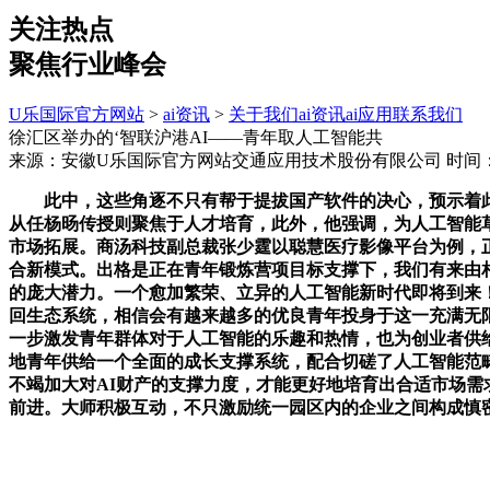
关注热点
聚焦行业峰会
U乐国际官方网站
>
ai资讯
>
关于我们
ai资讯
ai应用
联系我们
徐汇区举办的‘智联沪港AI——青年取人工智能共
来源：安徽U乐国际官方网站交通应用技术股份有限公司
时间：2
此中，这些角逐不只有帮于提拔国产软件的决心，预示着此
从任杨旸传授则聚焦于人才培育，此外，他强调，为人工智能
市场拓展。商汤科技副总裁张少霆以聪慧医疗影像平台为例，正
合新模式。出格是正在青年锻炼营项目标支撑下，我们有来由
的庞大潜力。一个愈加繁荣、立异的人工智能新时代即将到来
回生态系统，相信会有越来越多的优良青年投身于这一充满无
一步激发青年群体对于人工智能的乐趣和热情，也为创业者供给
地青年供给一个全面的成长支撑系统，配合切磋了人工智能范畴
不竭加大对AI财产的支撑力度，才能更好地培育出合适市场需
前进。大师积极互动，不只激励统一园区内的企业之间构成慎密