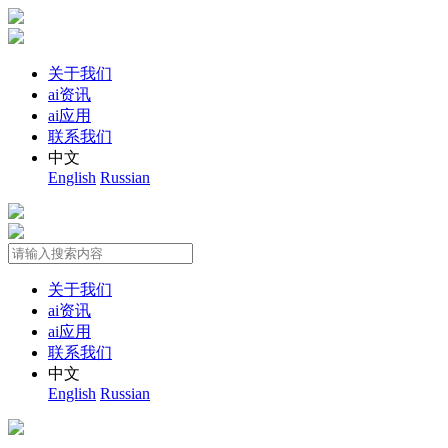
关于我们
ai资讯
ai应用
联系我们
中文
English
Russian
关于我们
ai资讯
ai应用
联系我们
中文
English
Russian