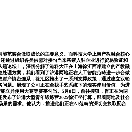
能范畴合做取成长的主要意义。而科技大学上海产教融合核心
。还通过组织各类供需对接勾当来帮帮入驻企业进行贸易验证和
’从题论坛上，深切分解了港科大正在上海徐汇西岸建立的产教融
整处理方案，我们看到了沪港两地正在人工智能范畴进一步合做
取财产慎密连系，徐汇区推出了一系列支撑政策，通过建立双轮
实问题。展现了公司正在全栈手艺系统下的现实使用价值。为进
能立异使用大赛等赛事勾当。5月8日，前往搜狐，旨正在为两
发布了沪港大盟青年锻炼营2025徐汇坐打算，跟着两地及社会
场景的需求。他认为，推进他们正在AI范畴的深切交换取配合