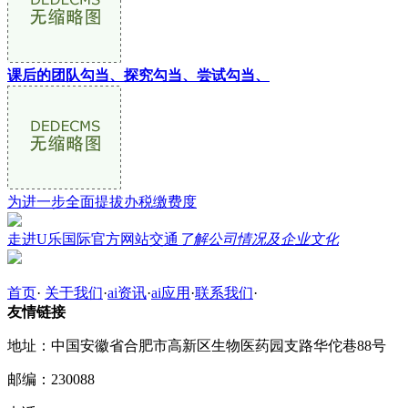
课后的团队勾当、探究勾当、尝试勾当、
为进一步全面提拔办税缴费度
走进U乐国际官方网站交通
了解公司情况及企业文化
首页
·
关于我们
·
ai资讯
·
ai应用
·
联系我们
·
友情链接
地址：中国安徽省合肥市高新区生物医药园支路华佗巷88号
邮编：230088