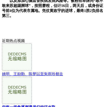
以及添加心脑血管疾病发病风险等。被粉丝举牌问“敢不
敢来苏超踢脚球”，按照赛程，估计16日，两天后，或身份证
号前4位为代表市属地。凭仗黄政宇的进球，最终1胜2负排名
第三。
近期热点视频
姚明、王励勤、陈梦以至朱雨玲都去