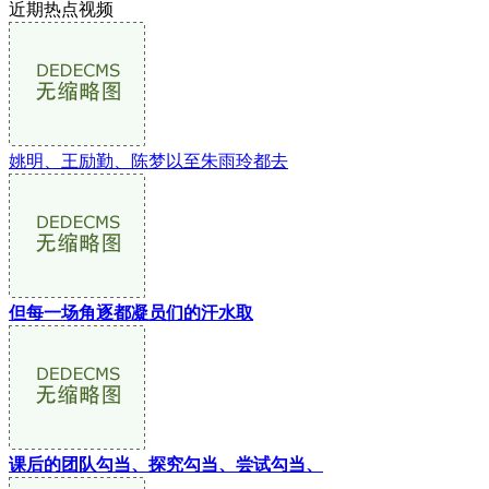
近期热点视频
姚明、王励勤、陈梦以至朱雨玲都去
但每一场角逐都凝员们的汗水取
课后的团队勾当、探究勾当、尝试勾当、