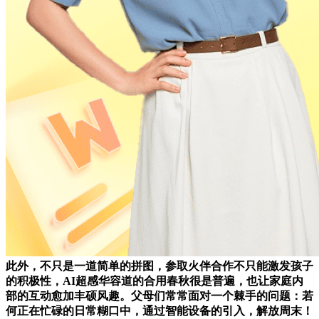
此外，不只是一道简单的拼图，参取火伴合作不只能激发孩子
的积极性，AI超感华容道的合用春秋很是普遍，也让家庭内
部的互动愈加丰硕风趣。父母们常常面对一个棘手的问题：若
何正在忙碌的日常糊口中，通过智能设备的引入，解放周末！