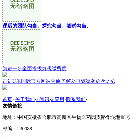
课后的团队勾当、探究勾当、尝试勾当、
为进一步全面提拔办税缴费度
走进U乐国际官方网站交通
了解公司情况及企业文化
首页
·
关于我们
·
ai资讯
·
ai应用
·
联系我们
·
友情链接
地址：中国安徽省合肥市高新区生物医药园支路华佗巷88号
邮编：230088