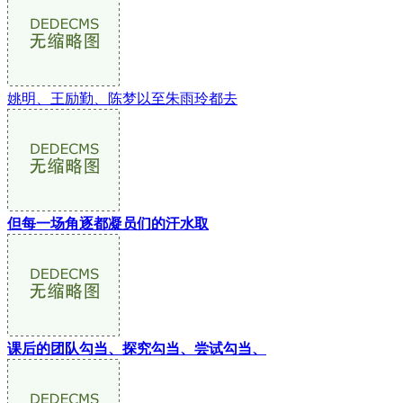
姚明、王励勤、陈梦以至朱雨玲都去
但每一场角逐都凝员们的汗水取
课后的团队勾当、探究勾当、尝试勾当、