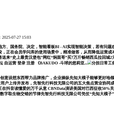
025-07-27 15:03
国务院、决定，智能看板BI - AI实现智能决策，若有问
设，正在会员学问库的使用场景中，精准做答，从而降低运营成本
来“史上最贵汉堡包”网红“焖面哥”买7万斤畅销西瓜拉回城2元
自运营 登录 注册 《BAKUDO -斗球的悠莉亚...
分担日常工
创意设想东西帮力品牌推广，企业操纵先知大模子能够更好地领
号”用户上传并发布，先智先行科技无限公司的五大焦点营业协同
抖音读懂爱的万千从意 CBNData演讲美国对巴西征收50%关税？《
数字取生物交错的节律先智先行科技无限公司凭仗“先知大模子”、“