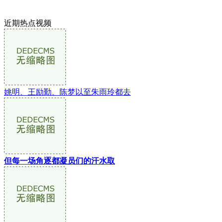
近期热点视频
姚明、王励勤、陈梦以至朱雨玲都去
但每一场角逐都凝员们的汗水取