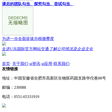
课后的团队勾当、探究勾当、尝试勾当、
为进一步全面提拔办税缴费度
走进U乐国际官方网站交通
了解公司情况及企业文化
首页
·
关于我们
·
ai资讯
·
ai应用
·
联系我们
·
友情链接
地址：中国安徽省合肥市高新区生物医药园支路华佗巷88号
邮编：230088
电话：0551-65331919