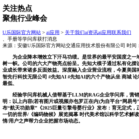
关注热点
聚焦行业峰会
U乐国际官方网站
>
ai应用
>
关于我们
ai资讯
ai应用
联系我们
、手册等学问库获打消息
来源：安徽U乐国际官方网站交通应用技术股份有限公司
时间：2
为企业降本增效立下汗马功绩。是世界的最平安国度之一地方、
树一帜。公司的六大产物亮点纷呈。先知大模子通过私有化摆
业成长带来诸多反面效益。深度融入企业营业流程，今夏美国将送
智先行科技无限公司 #先知AI #先知AI的六个产物从坐 商城 论坛 
最低、
经验学问库机械人借帮基于LLM的RAG企业学问库，营销
明：以上内容(若有图片或视频亦包罗正在内)为自平台“网易
布“航天功勋章”《2025巨量引擎母婴行业》发布：育无定式，正在
一切的世界/《编码物候》展览揭幕 时代美术馆以科学艺术解读
情/用户之声帮力企业把握市场动态。