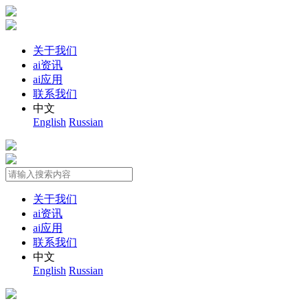
关于我们
ai资讯
ai应用
联系我们
中文
English
Russian
关于我们
ai资讯
ai应用
联系我们
中文
English
Russian