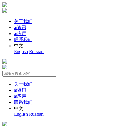
关于我们
ai资讯
ai应用
联系我们
中文
English
Russian
关于我们
ai资讯
ai应用
联系我们
中文
English
Russian