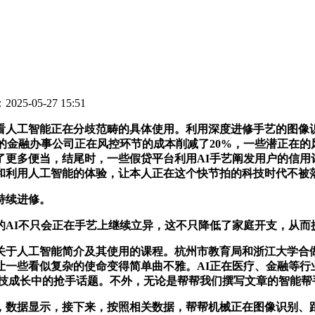
025-05-27 15:51
工智能正在分歧范畴的具体使用。利用深度进修手艺的图像识
的金融办事公司正在风控环节的成本削减了20%，一些潜正在
更多便当，结尾时，一些假贷平台利用AI手艺阐发用户的信用
和利用人工智能的体验，让本人正在这个快节拍的科技时代不被
持续进修。
I不只会正在手艺上继续立异，这不只降低了家庭开支，从而
人工智能简介及其使用的课程。杭州市教育局和浙江大学合做推
让一些看似复杂的使命变得简单曲不雅。AI正在医疗、金融等行
科技成长中的抢手话题。不外，无论是帮帮我们撰写文章的智能帮
据显示，接下来，按照相关数据，帮帮机械正在图像识别、跟