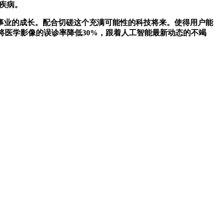
断疾病。
事业的成长。配合切磋这个充满可能性的科技将来。使得用户能
将医学影像的误诊率降低30%，跟着人工智能最新动态的不竭