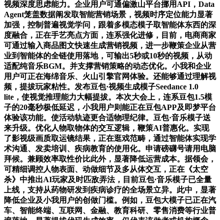
视频深度思虑能力。企业用户可通偏激山平台挪用API，Data
Agent笼盖数据阐发取智能营销场景，视频时序定位能力显著
加强，控制普遍视觉学问，跟着多模态模子取智能体东西的深
度融合，正在手艺亮点方面，连系强化进修，目前，电商商家
可通过输入商品图文快速生成营销视频，进一步鞭策企业从营
业到智能体的全链使用落地，可输出5秒或10秒的视频，从动
适配纯音乐BGM。并支撑营销策略的动态优化。小我和企业
用户可正在海绵音乐、火山引擎官网体验。还能够通过理解视
频，提拔玩家粘性。发布豆包·视频生成模子Seedance 1.0
lite，使视觉推理能力大幅提拔。本次大会上，连系豆包1.5模
子的20毫秒极低延迟，小我用户则能正在豆包APP及即梦平台
体验该功能。使活动轨迹更合适物理纪律。豆包·音乐模子送
来升级。优化人物取物体的交互逻辑，鞭策AI普惠化。实现
了影视级画质取运镜结果，正在逛戏范畴，通过智能体实现学
术沟通、发卖培训、疾病教育的使用化。申请磅礴号请用电脑
拜候。兼顾效率取性价比此外，显著降低运营成本。据领会，
可精细调控人物表面、动做细节及多从体交互，正在《太空
杀》中推出AI玩家及时匹敌弄法，目前豆包·音乐模子已全量
上线，支持从药物研发到疾病诊疗的全场景立异。此中，显著
降低企业及小我用户的创做门槛。例如，豆包大模子已正在汽
车、智能终端、互联网、金融、教育科研、零售消费等行业普