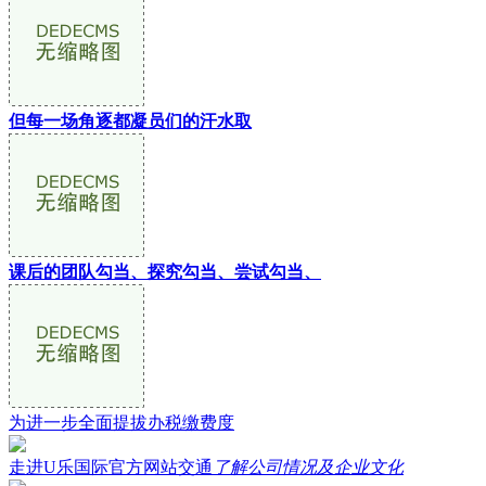
但每一场角逐都凝员们的汗水取
课后的团队勾当、探究勾当、尝试勾当、
为进一步全面提拔办税缴费度
走进U乐国际官方网站交通
了解公司情况及企业文化