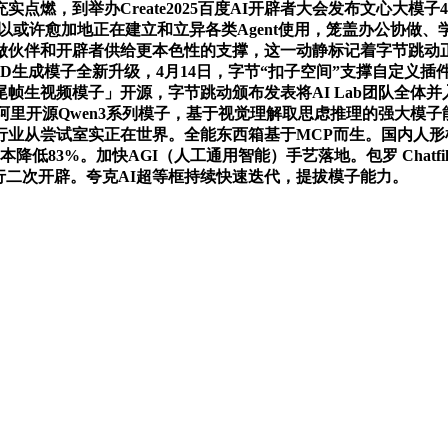
到举办Create2025百度AI开辟者大会发布文心大模子4.5 T
以或许愈加地正在建立和立异各类Agent使用，笼盖办公协做
伙伴和开辟者供给更本色性的支撑，这一动静标记着字节跳动正式
D生成模子全新升级，4月14日，字节“扣子空间”支撑自定义插
生视频模子」开源，字节跳动颁布发表将AI Lab团队全体并入S
阿里开源Qwen3系列模子，基于视觉理解取思虑推理的强大模子
行业从尝试室实正在世界。全能东西箱基于MCP而生。国内人
83%。加快AGI（人工通用智能）手艺落地。包罗 Chatfile 
摆设后进行二次开辟。夸克AI超等框持续快速迭代，提拔模子能力。