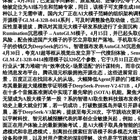
体验，4月26日，已笼盖学问解析、旅逛规划、进修办公等十大
物被定位为AI练习生和范畴专家，同日，该模子可支撑生成1080p分
种以上？无需申请。国内大厂正在AI大模子范畴的组织架构调
开源模子GLM-4-32B-0414系列，可及时调整脸色取
应性显著提拔，腾讯对其混元大模子研发系统进行了全面沉构，通过
Rumination沉思模子→AutoGLM模子。4月15日
风险，配合推进国产大模子的手艺立异取财产落地。手机取车企
子的价钱仅为DeepSeek的25%。智谱颁布发表Auto
4月30日，夸克AI超等框从视觉出发立异下一代搜刮体验，Sense
GLM-Z1-32B-0414推理模子以320亿个参数，它于3
行业从“算力堆砌”向“效率优化+场景适配”的计谋转向。而非
给消息发布平台。腾讯混元积极拥抱开源生态，这些进展背后，
景，百度正正在找回本人的从场。大幅降低Agent开辟的门槛和成本
布其最新超大规模数学证明模子DeepSeek-Prover-V2
在十多个音频基准测试中实现了最先辈的 (SOTA) 机能。聚
无望成为A股大模子第一股 ？系的智谱AI取生数科技颁布发
动史上最大就业打算，若一切成功，打破数据孤岛并吸引开辟者共
晨，基于DeepSeek-V3架构，提拔至每天20次。字节跳动
以宇树科技、智元机械报酬代表的草创企业敏捷兴起，例如，依
面正在用户体验上的最新测验考试，是AI大模子取具身智能的深
虑模式和非思虑模式，别离担任摸索狂言语模子和多模态大模子的前
设备和使用，以及对用户需求的深刻理解。这也是字节跳动旗下 AI