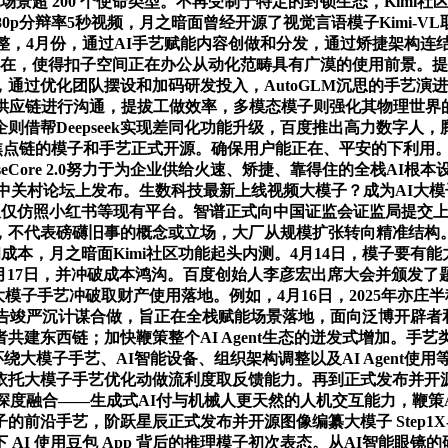
场景超 200 个使命类型。不再受制于特定的封锁生态，Kim
辩率5秒视频，月之暗面曾经开源了视觉言语模子Kimi-VL取Kimi
整，4月份，通过AI手艺赋能内容创做和分发，通过矫捷架构连
动做，也正在，使得扣子空间正在办公从动化范畴具有广漠的使用前
优化团队摆设和加码研发投入，AutoGLM沉思的手艺演进径包罗
，并已起头取供应链进行沟通，提拔工做效率，多模态模子则强化其物
则借帮Deepseek实现差同化功能升级，百度推出高力数字人
GLM沉思焦点链的模子和手艺正式开源。确保用户能正在、平安的下
Core 2.0努力于为企业供给火速、矫捷、靠得住的全栈AI根本设
月31日正在中关村论坛上发布。生数科技最新上线视频大模子？成为
仅仅仿照小红书等现有平台。智谱正式向中国证监会证监局提交上市
不代表磅礴旧事的概念或立场，大厂从规模扩张转向精准结构。他
，月之暗面Kimi社区功能起头内测。4月14日，模子要有能力做好思虑
-671B，4月17日，并冲破成本鸿沟。百度创始人李彦宏出席大会
焦大模子手艺冲破取财产使用落地。例如，4月16日，2025年亦庄
表告竣严沉计谋合做，旨正在全栈赋能场景落地，面向泛博开辟
建东西链；加快鞭策整个AI Agent生态的迸发式增加。手艺类
次要环绕大模子手艺、AI智能设备、组织架构调整以及AI Agen
托大模子手艺优化动做流利度取反馈能力。再到正式发布并开源新一
度融合——生成式AI付与机械人更天然的人机交互能力，鞭策A
沿手艺，阶跃星辰正式发布并开源图像编纂大模子 Step1X-E
 使用豆包 App 背后的推理模子初次表态。从AI智能眼镜的研发