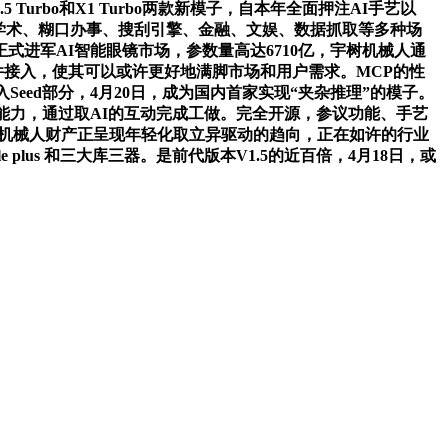
urbo和X1 Turbo两款新模子，自本年全面押注AI手艺以
、学术、糊口办事、搜刮引擎、金融、文娱、数据抓取等多种场
进军AI智能眼镜市场，参数量高达6710亿，宇树机械人通
件接入，使其可以或许更好地满脚市场和用户需求。MCP的性
eed部分，4月20日，成为国内首家实现“夹杂推理”的模子。
能力，通过取AI的互动完成工做。完全开源，参议功能、手艺
形机械人财产正呈现年轻化取立异驱动的趋向，正在如许的行业
plus 和三大库三器。是前代版本V1.5的近百倍，4月18日，或