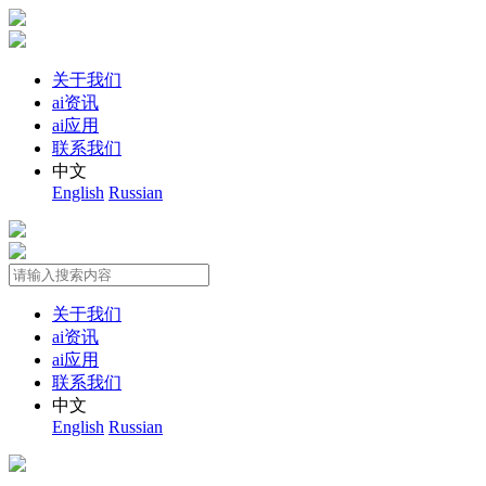
关于我们
ai资讯
ai应用
联系我们
中文
English
Russian
关于我们
ai资讯
ai应用
联系我们
中文
English
Russian