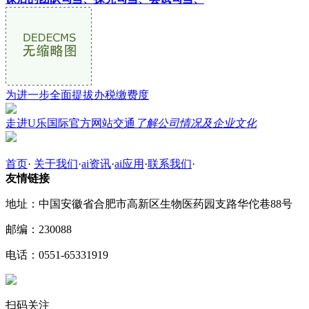
为进一步全面提拔办税缴费度
走进U乐国际官方网站交通
了解公司情况及企业文化
首页
·
关于我们
·
ai资讯
·
ai应用
·
联系我们
·
友情链接
地址：中国安徽省合肥市高新区生物医药园支路华佗巷88号
邮编：230088
电话：0551-65331919
扫码关注