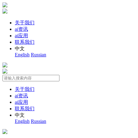
关于我们
ai资讯
ai应用
联系我们
中文
English
Russian
关于我们
ai资讯
ai应用
联系我们
中文
English
Russian