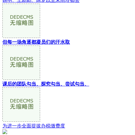
姚明、王励勤、陈梦以至朱雨玲都去
但每一场角逐都凝员们的汗水取
课后的团队勾当、探究勾当、尝试勾当、
为进一步全面提拔办税缴费度