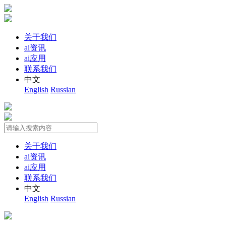
关于我们
ai资讯
ai应用
联系我们
中文
English
Russian
关于我们
ai资讯
ai应用
联系我们
中文
English
Russian