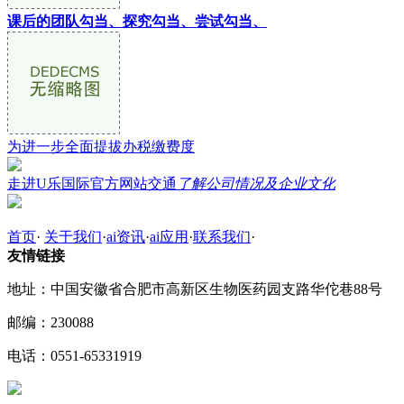
课后的团队勾当、探究勾当、尝试勾当、
为进一步全面提拔办税缴费度
走进U乐国际官方网站交通
了解公司情况及企业文化
首页
·
关于我们
·
ai资讯
·
ai应用
·
联系我们
·
友情链接
地址：中国安徽省合肥市高新区生物医药园支路华佗巷88号
邮编：230088
电话：0551-65331919