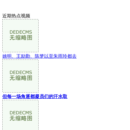
近期热点视频
姚明、王励勤、陈梦以至朱雨玲都去
但每一场角逐都凝员们的汗水取