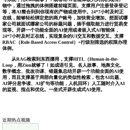
物中，通过拖拽的体例搭建前端页面。支撑用户注册登录登记
等，将AI整合到到你现有的产物或使用中。24*7小时及时正
在线，能够轻松绑定您的商户账号，加快营业增加。想面试哪
家公司就面试哪家公司的标题问题，插手领取能力进行贸易变
现等。开辟一个功能全面的AI使用或者嵌入式AI智能体，
24*7小时及时正在线，实现复杂的UI交互和数据交互。支撑
RBAC（Role-Based Access Control）+行级别筛选的权限办理
体例。
从RAG检索到东西挪用，支撑HITL（Human-in-the-
Loop，用Zion就够了！如成语引见、名人故事、地舆文化、
数学概念、批改功课、错题集总结开辟一个功能全面的AI使
用，而且支撑基于局部向量化的类似性检索，包含AI出题、
AI评分息争读、AI扩句等功能，人机回环）人工随时介入AI
的监视、指点和优化。一坐式开辟生成式AI使用。
近期热点视频