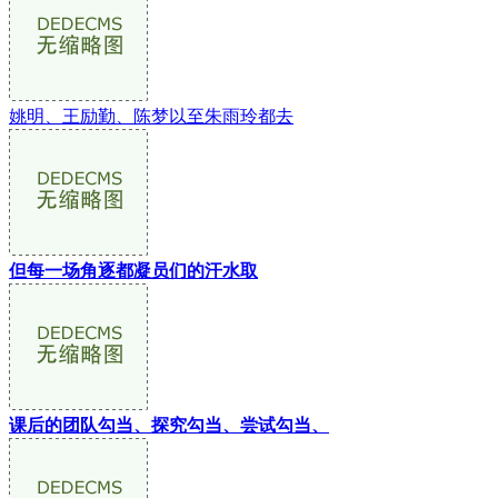
姚明、王励勤、陈梦以至朱雨玲都去
但每一场角逐都凝员们的汗水取
课后的团队勾当、探究勾当、尝试勾当、