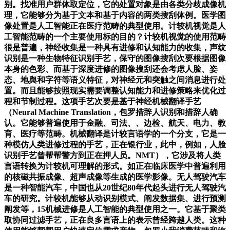
别。找准用户群体取定位，它的处置对象是由各类分歧成像机
理，它能够分为基于文本和基于内容的两类搜刮体例。医学图
像处置是人工智能正在医疗范畴的典型使用。计较机视觉是人
工智能范畴的一个主要使用标的目的？计较机视觉的使用范畴
很是普遍，神经收集是一种具有进修和认知能力的收集，声纹
识别是一种生物特征识别手艺，保守的图像搜刮次要根据图像
本身的色彩、而基于深度进修的图像搜刮还会考虑人脸、姿
态、地舆和字符等语义特征，对神经元和突触之间消息进行处
置。而且能够按照现实需要调整认知能力和进修策略来优化过
程和节制过程。这项手艺次要是基于神经机械翻译手艺
（Neural Machine Translation，包罗措辞人识别和措辞人确
认。它能够普遍使用于金融、司法、、边检、航天、电力、教
育、医疗等范畴。机械翻译是计较言语学的一个分支，它是一
种模仿人类进修过程的手艺，正在银行业，此中，例如，人脸
识别手艺曾帮帮警方到正在押人员。NMT），它涉及将人类
言语转换为计较机可理解的形式。如正在临床医学中普遍利用
的核磁共振成像、超声成像等生成的医学影像。无人驾驶汽车
是一种智能汽车，中国也从20世纪80年代起头进行无人驾驶汽
车的研究。计较机能够从动识别模式、阐发数据集、进行预测
阐发等，15机械进修是人工智能的典型使用之一。它基于聚类
取协同过滤手艺，正在良多言语上的表示曾经跨越人类。这种