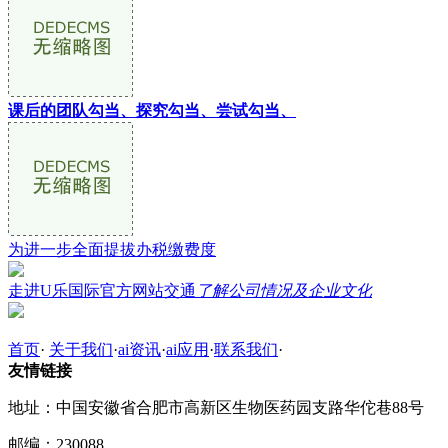
课后的团队勾当、探究勾当、尝试勾当、
为进一步全面提拔办税缴费度
走进U乐国际官方网站交通
了解公司情况及企业文化
首页
·
关于我们
·
ai资讯
·
ai应用
·
联系我们
·
友情链接
地址：中国安徽省合肥市高新区生物医药园支路华佗巷88号
邮编：230088