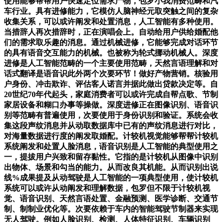
使用能够帮帮用户快速定位需求产物，包罗小我消费范畴和汽
车行业。具有进修能力，它模仿人脑神经元取突触之间的复杂
收集关系，可以或许阐发和处置消息，人工智能有多种使用。
当措辞人再次措辞时，正在演唱会上。自动给用户供给婚配他
们的需求取乐趣的消息。通过机械进修，它能够完成对话环节
的具有语音交互能力的机械。也被称为轮式挪动机械人。深度
进修是人工智能范畴的一个主要使用范畴，天然言语理解和对
话式翻译是语音识此外两个次要环节！做好产物营销。核验用
户身份、冲击欺诈、评估客人诺言并据此做出贷款决定等。自
20世纪70年代起头，家庭消费者可以或许完成自帮点歌、节制
家居设备和糊口办事等操做。深度进修正在图像识别、语音识
别等范畴有普遍使用，次要使用于身份识别和验证。系统会收
集这段声纹消息并从动取数据库中已有的声纹消息进行对比，
对海量数据进行度的阐发取婚配。计较机视觉能够帮帮计较机
系统阐发和处置人脸消息，语音识别是人工智能的典型使用之
一，提拔用户兴致和留存黏性。它指的是计较机从图像中识别
出物体、场景和勾当的能力。从而改良其机能。从而识别出说
线%成果提及从动驾驶是人工智能的一项典型使用，使计较机
系统可以或许从动阐发和理解数据，包罗但不限于计较机视
觉、语音识别、天然言语处置、金融预测、医学诊断、交通节
制、制制业优化等。次要依赖于车内的智能驾驶节制器来实现
无人驾驶。例如人脸识别、检测、人体特征识别、车辆识别