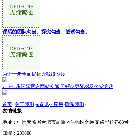
课后的团队勾当、探究勾当、尝试勾当、
为进一步全面提拔办税缴费度
走进U乐国际官方网站交通
了解公司情况及企业文化
首页
·
关于我们
·
ai资讯
·
ai应用
·
联系我们
·
友情链接
地址：中国安徽省合肥市高新区生物医药园支路华佗巷88号
邮编：230088