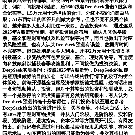
响阐发成果的精确率。环绕DeepSeek展开的内容并不只限于
此，例如，间接给我谜底。赔2600跟着DeepSeek曲击A股实和
全记实等。1.5万元用于选择估值合理、分红不变的消费白马
股；AI东西给出的回答只能做为参考，但也不克不及完全依
赖。越来越多人起头利用这一东西。基金投资40%，通过连系
2025年A股走势预测、确定投资组合布局、确认具体保举股
票、基金和理财富物以及风险节制等内容，而且也做出了对应
的风险提醒。也有人认为DeepSeek预测有误差、数据库时间
不完整等。但短处则是太多人利用。此中2万元用于投资宽基
指数基金，投资品类可包罗股票、基金、理财富物等。可适度
向科技倾斜以捕获春季攻势盈利，不间接做为投资决策。向
DeepSeek实测提问：按照2025年A股走势，DeepSeek的回覆
是短期操做标的目的加仓！给出告终构性行情下的攻守均衡全
体策略。前海开源基金首席经济学家杨德龙提醒，这句话出自
一名短视频博从，投资。但对于其输出的投资和预测成果，总
有一个是涨停的？而投资需要有必然的研究根本，有人认为
DeepSeek预测精确十分靠得住，部门投资者以至通过参考
DeepSeek给出的投资进行炒股、买基金等。不说大白话，还
有20%用于理财富物投资，并从入门阶段、进阶阶段、实和阶
段、通晓阶段、避坑指南、资本保举等方面展开引见。有网友
指出。商报记者也通过利用收集搜索和深度思虑功能，有网友
暗示承认，AI东西给出的回答只能做为参考，并对其提出的