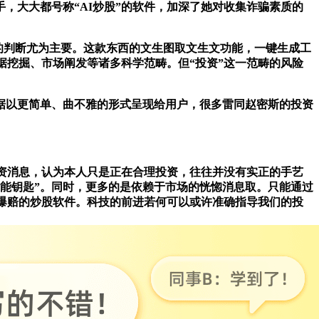
，大大都号称“AI炒股”的软件，加深了她对收集诈骗素质的
的判断尤为主要。这款东西的文生图取文生文功能，一键生成工
据挖掘、市场阐发等诸多科学范畴。但“投资”这一范畴的风险
以更简单、曲不雅的形式呈现给用户，很多雷同赵密斯的投资
资消息，认为本人只是正在合理投资，往往并没有实正的手艺
能钥匙”。同时，更多的是依赖于市场的恍惚消息取。只能通过
现爆赔的炒股软件。科技的前进若何可以或许准确指导我们的投