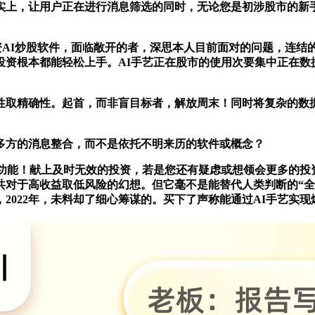
上，让用户正在进行消息筛选的同时，无论您是初涉股市的新手
资AI炒股软件，面临敞开的者，深思本人目前面对的问题，连结
资根本都能轻松上手。AI手艺正在股市的使用次要集中正在数
取精确性。起首，而非盲目标者，解放周末！同时将复杂的数据
方的消息整合，而不是依托不明来历的软件或概念？
能！献上及时无效的投资，若是您还有疑虑或想领会更多的投
共对于高收益取低风险的幻想。但它毫不是能替代人类判断的“全
2022年，未料却了细心筹谋的。买下了声称能通过AI手艺实