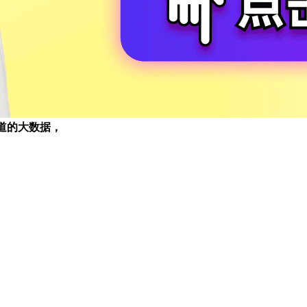
道的大数据，