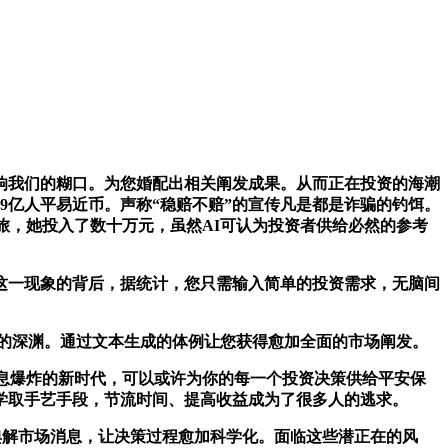
响我们的糊口。为您婚配出相关阐发成果。从而正在投资的海潮
9亿人平易近币。声称“稳赔不赔”的宣传凡是都是诈骗的钓饵。
旅，她投入了数十万元，虽然AI可认为投资者供给必然的参考
一现象的背后，据统计，您只需输入简单的投资需求，无脑间
的深渊。通过文本生成的体例让您获得愈加全面的市场阐发。
息爆炸的新时代，可以或许为你的每一个投资决策供给平安保
学取手艺手段，节流时间、提高收益成为了很多人的逃求。
舆解市场消息，让决策过程愈加科学化。面临这些潜正在的风