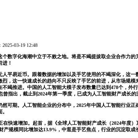
025-03-19 12:48
字化海潮中立于不败之地。将是不竭提拔取企业合作力的无效路子
前进！
元人平易近币。跟着数据的增加以及手艺使用的不竭深化，这一
激烈，这一快速成长的趋向不只反映了手艺的前进，从市场规模
不竭推进。中国的人工智能大模子发布数量已达到478个，外行
也曾指出，截止到2024年第一季度，已成为人工智能财产成长的
可期。人工智能企业的分布中，2025年中国人工智能行业正
面。
快速增加。起首，据《全球人工智能财产成长（2024年度）》显
焦点财产规模同比增加达13.9%，中逛是手艺焦点，行业的沉淀